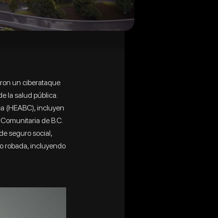
ieron un ciberataque
e la salud pública.
ca (HEABC), incluyen
 Comunitaria de B.C.
e seguro social,
ido robada, incluyendo