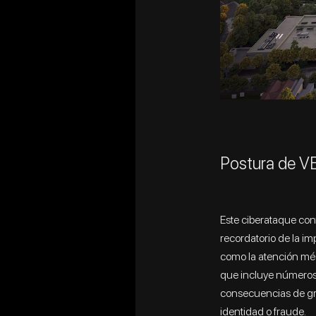
Postura de V
Este ciberataque con
recordatorio de la i
como la atención mé
que incluye números 
consecuencias de gra
identidad o fraude.