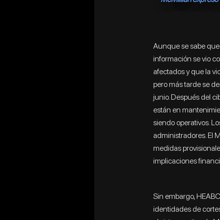
‍Aunque se sabe que 
información se vio co
afectados y que la vi
pero más tarde se des
junio. Después del c
están en mantenimien
siendo operativos. Lo
administradores. El M
medidas provisionales
implicaciones financ
Sin embargo, HEABC h
identidades de cortes