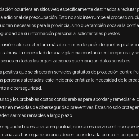
olación ocurriera en sitios web específicamente destinados a reclutar p
 adicional de preocupación. Esto no solo interrumpe el proceso crucia
lud tan necesarios para la provincia, sino que también socava la confi
eguridad de su información personal al solicitar tales puestos.
ntrusión solo se detectara más de un mes después de que los piratas i
a subraya la necesidad de una vigilancia constante en tiempo real y 
usiones en todas las organizaciones que manejan datos sensibles.
 positiva que se ofrecerán servicios gratuitos de protección contra fr
s personas afectadas, este incidente enfatiza la necesidad de la proa
nto a ciberseguridad.
urso y los probables costos considerables para abordar y remediar el 
ertir en medidas de ciberseguridad preventivas. Estas no solo protegen
den ser más rentables a largo plazo.
rseguridad no es una tarea puntual, sino un esfuerzo continuo que 
menazas. Las organizaciones deben considerarla como un component