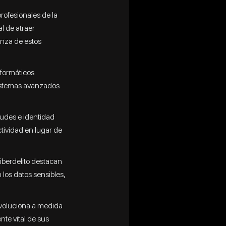
rofesionales de la
l de atraer
anza de estos
nformáticos
sistemas avanzados
audes e identidad
ctividad en lugar de
ciberdelito destacan
 los datos sensibles,
evoluciona a medida
e vital de sus