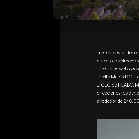
Tres sitios web de re
que potencialmente c
Estos sitios web, op
Health Match B.C., L
El CEO de HEABC, Mi
direcciones residenci
alrededor de 240,000