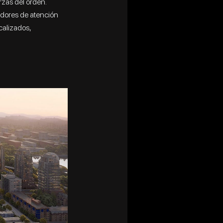
zas del orden.‍‍
adores de atención
calizados,